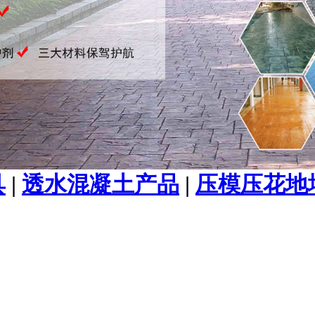
具
|
透水混凝土产品
|
压模压花地