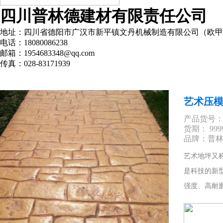
四川普林德建材有限责任公司
地址：四川省德阳市广汉市新平镇文丹机械制造有限公司（欧甲
电话：18080086238
邮箱：1954683348@qq.com
传真：028-83171939
艺术压
产品货号
货期： 999
品牌：普
艺术地坪又
是科技的新
强度、高耐