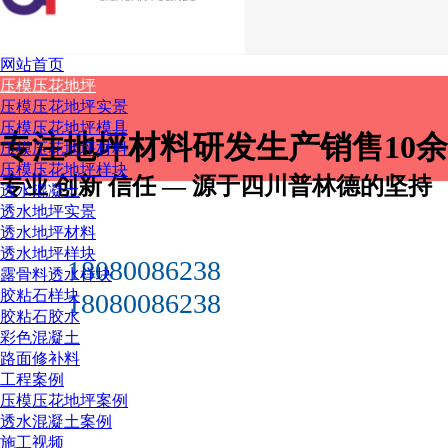
网站首页
压模压花地坪
压模压花地坪实景
压模压花地坪模具
专注
地坪材料
研发生产销售10
压模压花地坪材料
压模压花地坪样块
专业 创新 信任 — 源于四川普林德的坚持
透水混凝土
透水地坪实景
透水地坪材料
透水地坪样块
18080086238
露骨料透水样块
胶粘石样块
18080086238
胶粘石胶水
彩色混凝土
路面修补料
工程案例
压模压花地坪案例
透水混凝土案例
施工视频