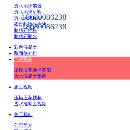
透水地坪实景
透水地坪材料
18080086238
透水地坪样块
露骨料透水样块
18080086238
胶粘石样块
胶粘石胶水
彩色混凝土
路面修补料
工程案例
压模压花地坪案例
透水混凝土案例
施工视频
压模压花视频
透水混凝土视频
关于我们
公司简介