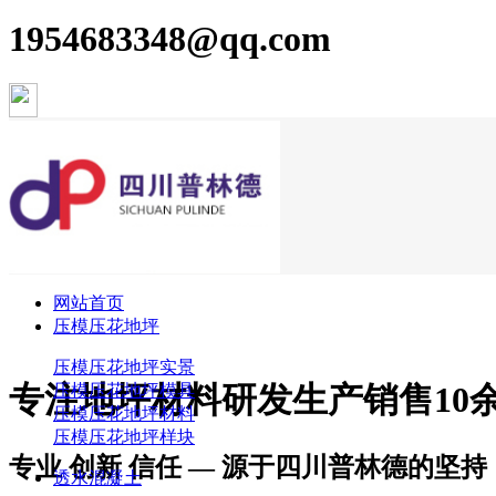
1954683348@qq.com
网站首页
压模压花地坪
压模压花地坪实景
专注
地坪材料
研发生产销售10
压模压花地坪模具
压模压花地坪材料
压模压花地坪样块
专业 创新 信任 — 源于四川普林德的坚持
透水混凝土