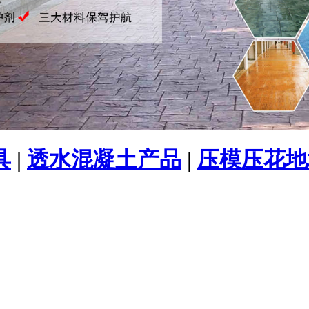
具
|
透水混凝土产品
|
压模压花地