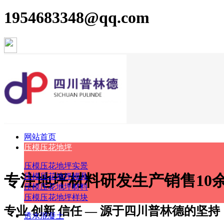
1954683348@qq.com
网站首页
压模压花地坪
压模压花地坪实景
专注
地坪材料
研发生产销售10
压模压花地坪模具
压模压花地坪材料
压模压花地坪样块
专业 创新 信任 — 源于四川普林德的坚持
透水混凝土