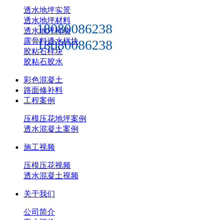
透水地坪实景
透水地坪材料
18080086238
透水地坪样块
露骨料透水样块
18080086238
胶粘石样块
胶粘石胶水
彩色混凝土
路面修补料
工程案例
压模压花地坪案例
透水混凝土案例
施工视频
压模压花视频
透水混凝土视频
关于我们
公司简介